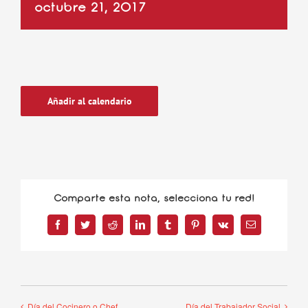
octubre 21, 2017
Añadir al calendario
Comparte esta nota, selecciona tu red!
Facebook
Twitter
Reddit
LinkedIn
Tumblr
Pinterest
Vk
Correo
electrónico
Día del Cocinero o Chef
Día del Trabajador Social