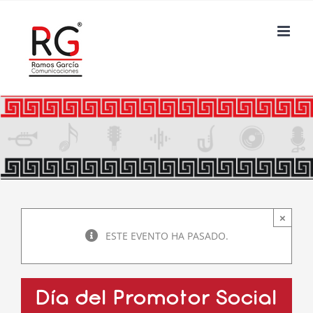
Saltar
al
contenido
×
ESTE EVENTO HA PASADO.
Día del Promotor Social