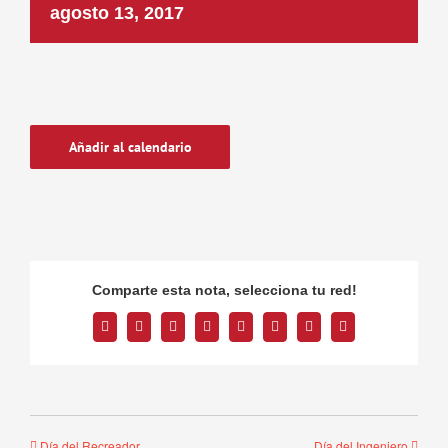
agosto 13, 2017
Añadir al calendario
Comparte esta nota, selecciona tu red!
Facebook
Twitter
Reddit
LinkedIn
Tumblr
Pinterest
Vk
Correo
electrónico
Día del Recreador
Día del Ingeniero