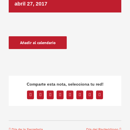
abril 27, 2017
Añadir al calendario
Comparte esta nota, selecciona tu red!
Facebook
Twitter
Reddit
LinkedIn
Tumblr
Pinterest
Vk
Correo
electrónico
Día de la Secretaria
Día del Bacteriólogo