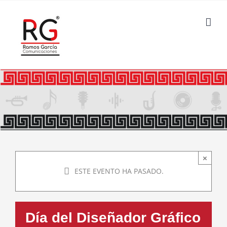
Saltar
al
contenido
×
ESTE EVENTO HA PASADO.
Día del Diseñador Gráfico