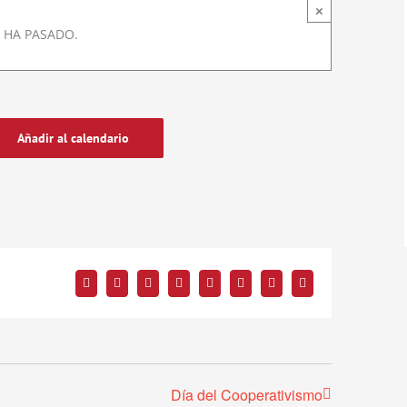
×
 HA PASADO.
Añadir al calendario
Facebook
Twitter
Reddit
LinkedIn
Tumblr
Pinterest
Vk
Correo
electrónico
Día del Cooperativismo