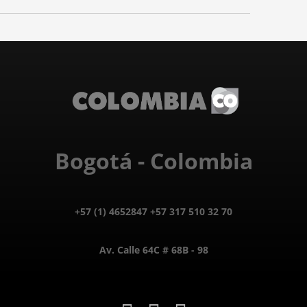
Bogotá - Colombia
+57 (1) 4652847 +57 317 510 32 70
Av. Calle 64C # 68B - 98