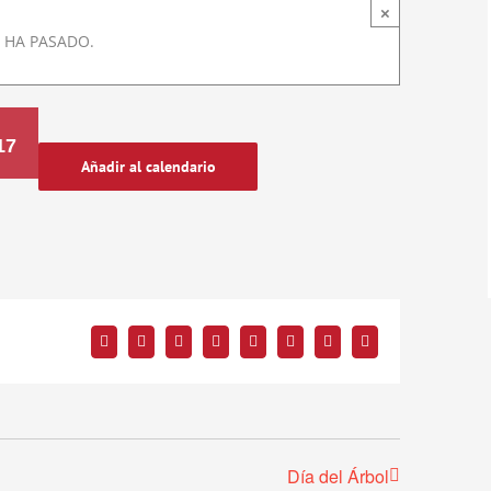
×
 HA PASADO.
17
Añadir al calendario
Facebook
Twitter
Reddit
LinkedIn
Tumblr
Pinterest
Vk
Correo
electrónico
Día del Árbol