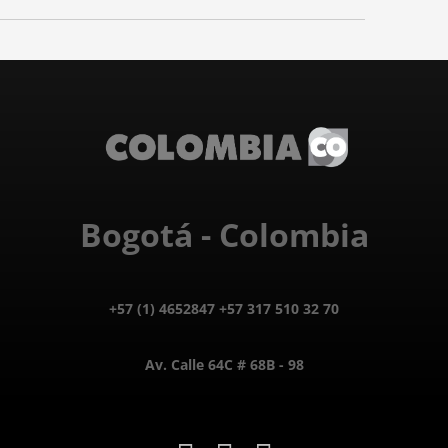
Bogotá - Colombia
+57 (1) 4652847 +57 317 510 32 70
Av. Calle 64C # 68B - 98