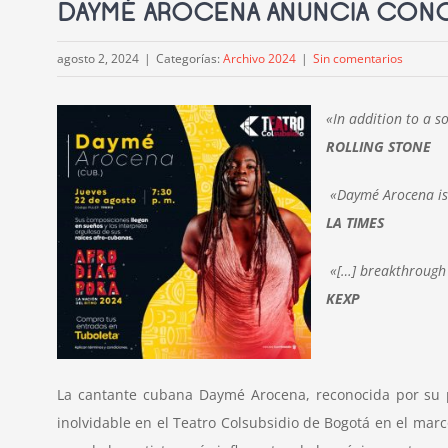
DAYMÉ AROCENA ANUNCIA CONC
agosto 2, 2024
|
Categorías:
Archivo 2024
|
Sin comentarios
«In addition to a so
ROLLING STONE
«Daymé Arocena is 
LA TIMES
«[…] breakthrough 
KEXP
La cantante cubana Daymé Arocena, reconocida por su po
inolvidable en el Teatro Colsubsidio de Bogotá en el ma