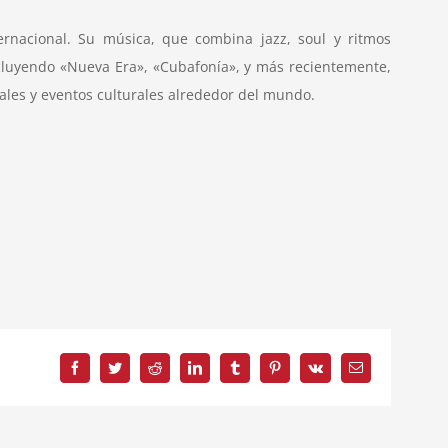
nacional. Su música, que combina jazz, soul y ritmos
incluyendo «Nueva Era», «Cubafonía», y más recientemente,
vales y eventos culturales alrededor del mundo.
Facebook
Twitter
Reddit
LinkedIn
Tumblr
Pinterest
Vk
Correo
electrónico