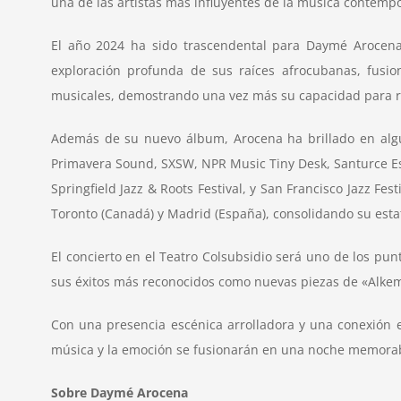
una de las artistas más influyentes de la música contemp
El año 2024 ha sido trascendental para Daymé Arocena
exploración profunda de sus raíces afrocubanas, fusio
musicales, demostrando una vez más su capacidad para re
Además de su nuevo álbum, Arocena ha brillado en algun
Primavera Sound, SXSW, NPR Music Tiny Desk, Santurce Es L
Springfield Jazz & Roots Festival, y San Francisco Jazz Fe
Toronto (Canadá) y Madrid (España), consolidando su estat
El concierto en el Teatro Colsubsidio será uno de los pun
sus éxitos más reconocidos como nuevas piezas de «Alkemi
Con una presencia escénica arrolladora y una conexión 
música y la emoción se fusionarán en una noche memora
Sobre Daymé Arocena