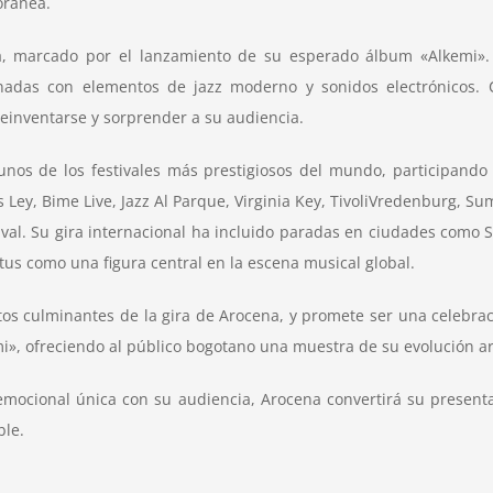
oránea.
, marcado por el lanzamiento de su esperado álbum «Alkemi». E
nadas con elementos de jazz moderno y sonidos electrónicos. 
inventarse y sorprender a su audiencia.
os de los festivales más prestigiosos del mundo, participando
ey, Bime Live, Jazz Al Parque, Virginia Key, TivoliVredenburg, Summ
stival. Su gira internacional ha incluido paradas en ciudades como S
us como una figura central en la escena musical global.
tos culminantes de la gira de Arocena, y promete ser una celebraci
», ofreciendo al público bogotano una muestra de su evolución art
emocional única con su audiencia, Arocena convertirá su presenta
ble.