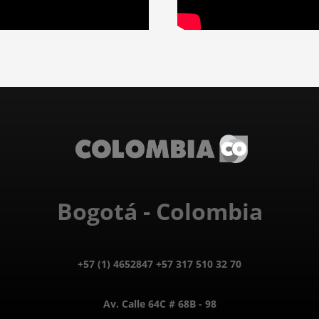
Bogotá - Colombia
+57 (1) 4652847 +57 317 510 32 70
Av. Calle 64C # 68B - 98