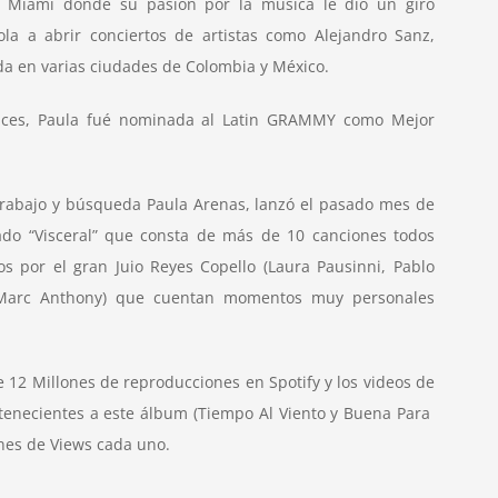
Miami donde su pasión por la música le dió un giro
ola a abrir conciertos de artistas como Alejandro Sanz,
a en varias ciudades de Colombia y México.
ices, Paula fué nominada al Latin GRAMMY como Mejor
trabajo y búsqueda Paula Arenas, lanzó el pasado mes de
do “Visceral” que consta de más de 10 canciones todos
s por el gran Juio Reyes Copello (Laura Pausinni, Pablo
 Marc Anthony) que cuentan momentos muy personales
 12 Millones de reproducciones en Spotify y los videos de
rtenecientes a este álbum (Tiempo Al Viento y Buena Para
nes de Views cada uno.