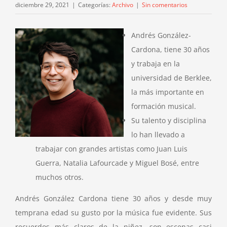
diciembre 29, 2021
|
Categorías:
Archivo
|
Sin comentarios
Andrés González-
Cardona, tiene 30 años
y trabaja en la
universidad de Berklee,
la más importante en
formación musical.
Su talento y disciplina
lo han llevado a
trabajar con grandes artistas como Juan Luis
Guerra, Natalia Lafourcade y Miguel Bosé, entre
muchos otros.
Andrés González Cardona tiene 30 años y desde muy
temprana edad su gusto por la música fue evidente. Sus
recuerdos más claros de la niñez, son escenas casi